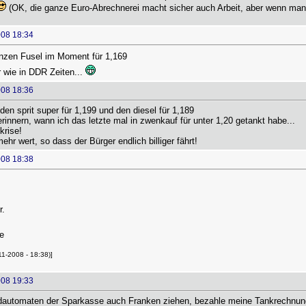
(OK, die ganze Euro-Abrechnerei macht sicher auch Arbeit, aber wenn man 
008 18:34
nzen Fusel im Moment für 1,169 
 wie in DDR Zeiten...
008 18:36
en sprit super für 1,199 und den diesel für 1,189
erinnern, wann ich das letzte mal in zwenkauf für unter 1,20 getankt habe...
krise!
mehr wert, so dass der Bürger endlich billiger fährt!
008 18:38
r.
e
11-2008 - 18:38)]
008 19:33
automaten der Sparkasse auch Franken ziehen, bezahle meine Tankrechnung