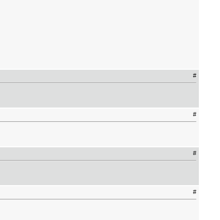
#
#
#
#