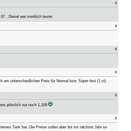
#
7 , Diesel war merklich teurer.
#
#
#
h am unterschiedlichen Preis für Normal bzw. Super fest (1 ct).
#
rens plötzlich nur noch 1,169
#
leinen Tank hat. Die Preise sollen aber bis ins nächste Jahr so