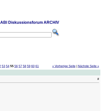
ABI Diskussionsforum ARCHIV
2
53
54
55
56
57
58
59
60
61
« Vorherige Seite
|
Nächste Seite »
#