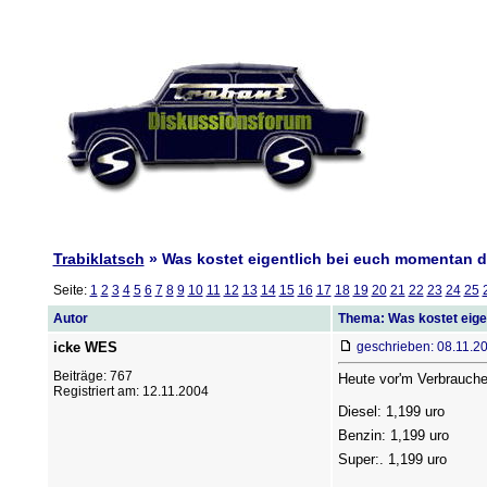
Trabiklatsch
» Was kostet eigentlich bei euch momentan d
Seite:
1
2
3
4
5
6
7
8
9
10
11
12
13
14
15
16
17
18
19
20
21
22
23
24
25
Autor
Thema: Was kostet eige
icke WES
geschrieben: 08.11.2
Beiträge: 767
Heute vor'm Verbrauche
Registriert am: 12.11.2004
Diesel: 1,199 uro
Benzin: 1,199 uro
Super:. 1,199 uro