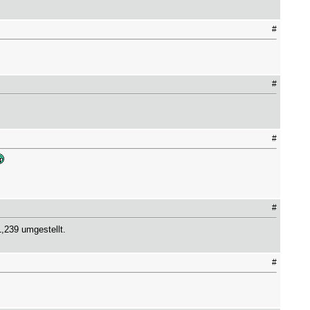
#
#
#
#
239 umgestellt.
#