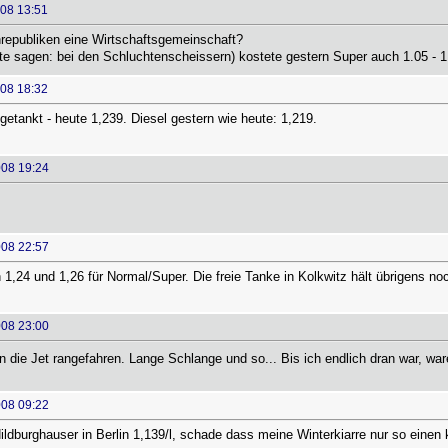
008 13:51
nrepubliken eine Wirtschaftsgemeinschaft?
te sagen: bei den Schluchtenscheissern) kostete gestern Super auch 1.05 - 1.0
008 18:32
getankt - heute 1,239. Diesel gestern wie heute: 1,219.
008 19:24
008 22:57
1,24 und 1,26 für Normal/Super. Die freie Tanke in Kolkwitz hält übrigens noc
008 23:00
an die Jet rangefahren. Lange Schlange und so... Bis ich endlich dran war, wa
008 09:22
ldburghauser in Berlin 1,139/l, schade dass meine Winterkiarre nur so einen k