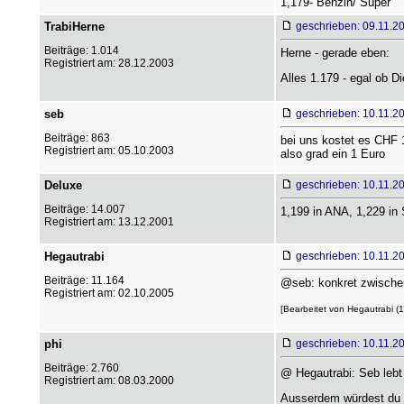
1,179- Benzin/ Super
TrabiHerne
geschrieben: 09.11.2
Beiträge: 1.014
Herne - gerade eben:
Registriert am: 28.12.2003
Alles 1.179 - egal ob Di
seb
geschrieben: 10.11.2
Beiträge: 863
bei uns kostet es CHF 1.
Registriert am: 05.10.2003
also grad ein 1 Euro
Deluxe
geschrieben: 10.11.2
Beiträge: 14.007
1,199 in ANA, 1,229 in
Registriert am: 13.12.2001
Hegautrabi
geschrieben: 10.11.2
Beiträge: 11.164
@seb: konkret zwischen
Registriert am: 02.10.2005
[Bearbeitet von Hegautrabi (1
phi
geschrieben: 10.11.2
Beiträge: 2.760
@ Hegautrabi: Seb lebt
Registriert am: 08.03.2000
Ausserdem würdest du a