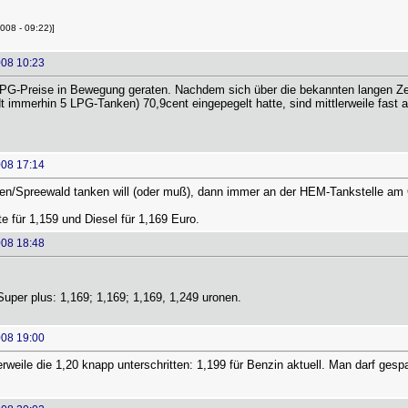
008 - 09:22)]
008 10:23
 LPG-Preise in Bewegung geraten. Nachdem sich über die bekannten langen Zei
t immerhin 5 LPG-Tanken) 70,9cent eingepegelt hatte, sind mittlerweile fast all
008 17:14
en/Spreewald tanken will (oder muß), dann immer an der HEM-Tankstelle am 
 für 1,159 und Diesel für 1,169 Euro.
008 18:48
Super plus: 1,169; 1,169; 1,169, 1,249 uronen.
008 19:00
erweile die 1,20 knapp unterschritten: 1,199 für Benzin aktuell. Man darf gesp