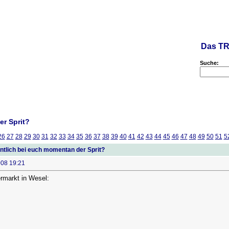
Das TR
Suche:
er Sprit?
26
27
28
29
30
31
32
33
34
35
36
37
38
39
40
41
42
43
44
45
46
47
48
49
50
51
5
ntlich bei euch momentan der Sprit?
008 19:21
rmarkt in Wesel: