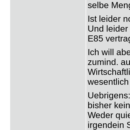
selbe Meng
Ist leider 
Und leider
E85 vertr
Ich will ab
zumind. au
Wirtschaft
wesentlich
Uebrigens:
bisher kei
Weder quie
irgendein 