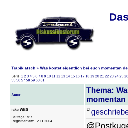
Das
Trabiklatsch
» Was kostet eigentlich bei euch momentan der
Seite:
1
2
3
4
5
6
7
8
9
10
11
12
13
14
15
16
17
18
19
20
21
22
23
24
25
2
55
56
57
58
59
60
61
Thema: Was
Autor
momentan d
icke WES
geschrieb
Beiträge: 767
Registriert am: 12.11.2004
@Postkuge