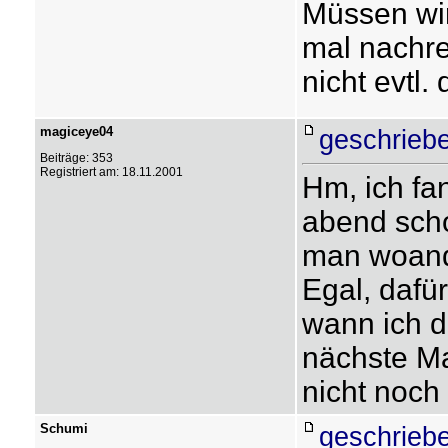
Müssen wir
mal nachre
nicht evtl.
magiceye04
geschrieb
Beiträge: 353
Registriert am: 18.11.2001
Hm, ich fa
abend scho
man woande
Egal, dafü
wann ich d
nächste Ma
nicht noch 
Schumi
geschrieb