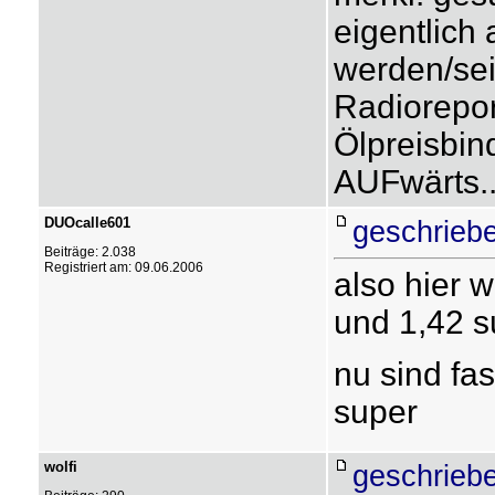
eigentlich 
werden/sein
Radioreport
Ölpreisbin
AUFwärts.
DUOcalle601
geschrieb
Beiträge: 2.038
Registriert am: 09.06.2006
also hier w
und 1,42 s
nu sind fas
super
wolfi
geschrieb