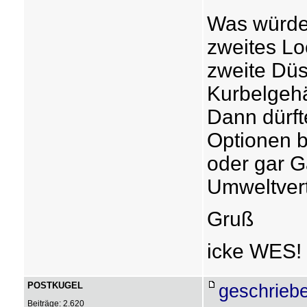
Was würdes
zweites Loc
zweite Düs
Kurbelgeh
Dann dürft
Optionen be
oder gar G
Umweltvert
Gruß
icke WES!
POSTKUGEL
geschrieb
Beiträge: 2.620