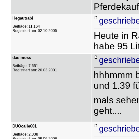
Pferdekauf
Hegautrabi
geschrieb
Beiträge: 11.164
Registriert am: 02.10.2005
Heute in R
habe 95 L
das moss
geschrieb
Beiträge: 7.651
Registriert am: 20.03.2001
hhhmmm bei
und 1.39 fü
mals sehen
geht....
DUOcalle601
geschrieb
Beiträge: 2.038
Registriert am: 09.06.2006